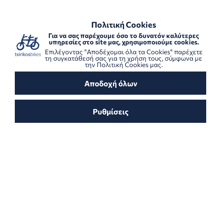
ΠΟΛΙΤΙΚΗ COOKIES
ΑΣΦΑΛΕΙΣ ΜΕΘΟΔΟΙ ΠΛΗΡΩΜΗΣ
Πολιτική Cookies
Για να σας παρέχουμε όσο το δυνατόν καλύτερες
Πληροφορίες
υπηρεσίες στο site μας, χρησιμοποιούμε cookies.
Αρχική Σελίδα
Δεν βρέθηκε
Επιλέγοντας "Αποδέχομαι όλα τα Cookies" παρέχετε
τη συγκατάθεσή σας για τη χρήση τους, σύμφωνα με
Απαραίτητα Cookies
την
Πολιτική Cookies
μας.
Αποδοχή όλων
Στατιστικά Cookies
Cookies Στόχευσης / Διαφήμισης
Ρυθμίσεις
Μάθετε περισσότερα
Πληροφορίες
Τα cookies είναι μικρά αρχεία κειμένου που
περιέχουν πληροφορίες που αποθηκεύονται στο
web browser του υπολογιστή σας και μπορούν να
αφαιρεθούν ανά πάσα στιγμή. Ο ιστότοπός μας
χρησιμοποιεί cookies για τη βελτίωση της εμπειρίας