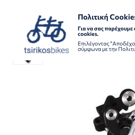
GR
EN
/
Πολιτική Cookie
Για να σας παρέχουμε 
cookies.
Ανταλλακτικά
Μετάδοση-Ταχύτητες
Οπίσθιος Εκτρο
SHIMANO DEORE XT RD-M773-GS 2x10sp MTB Rear Derailleur
Επιλέγοντας "Αποδέχομ
σύμφωνα με την
Πολιτι