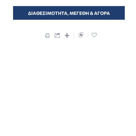
υπολογιστή
Μάθετε
περισσότερα
σας και
ΔΙΑΘΕΣΙΜΟΤΗΤΑ, ΜΕΓΕΘΗ & ΑΓΟΡΑ
μπορούν να
αφαιρεθούν
ανά πάσα
στιγμή. Ο
ιστότοπός
μας
χρησιμοποιεί
cookies για τη
βελτίωση της
εμπειρίας
σας, την
καλύτερη
δυνατή
λειτουργία
του, τη σωστή
περιήγηση, τη
σύνδεση και
τη μετακίνηση
στις σελίδες
του. Τα
cookies σάς