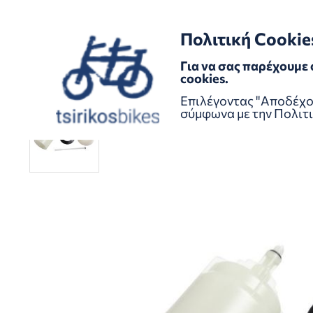
GR
EN
/
Πολιτική Cookie
Για να σας παρέχουμε 
cookies.
Ανταλλακτικά
Φρένα
Διαφορα για φρένα
SHIMA
Επιλέγοντας "Αποδέχομ
σύμφωνα με την
Πολιτι