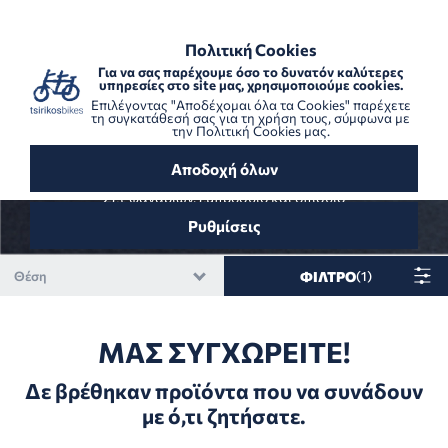
ΠΟΛΙΤΙΚΗ COOKIES
ΑΣΦΑΛΕΙΣ ΜΕΘΟΔΟΙ ΠΛΗΡΩΜΗΣ
Πολιτική Cookies
Για να σας παρέχουμε όσο το δυνατόν καλύτερες
Πληροφορίες
υπηρεσίες στο site μας, χρησιμοποιούμε cookies.
Επιλέγοντας "Αποδέχομαι όλα τα Cookies" παρέχετε
τη συγκατάθεσή σας για τη χρήση τους, σύμφωνα με
Απαραίτητα Cookies
την
Πολιτική Cookies
μας.
Φανάρια Σετ - Εμπρόσθιο &
Οπίσθιο
Αποδοχή όλων
Στατιστικά Cookies
Σετ φαναριών, εμπρόσθιο και οπίσθιο
Cookies Στόχευσης / Διαφήμισης
Ρυθμίσεις
Μάθετε περισσότερα
ΦΊΛΤΡΟ
(
1
)
Πληροφορίες
Θέση
ΜΑΣ ΣΥΓΧΩΡΕΊΤΕ!
Τα cookies είναι μικρά αρχεία κειμένου που
Ω σε Α Όνομα
περιέχουν πληροφορίες που αποθηκεύονται στο
Δε βρέθηκαν προϊόντα που να συνάδουν
Α σε Ω Όνομα
web browser του υπολογιστή σας και μπορούν να
αφαιρεθούν ανά πάσα στιγμή. Ο ιστότοπός μας
με ό,τι ζητήσατε.
Υψηλό σε Χαμηλό Τιμή
χρησιμοποιεί cookies για τη βελτίωση της εμπειρίας